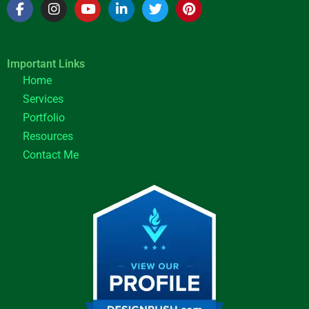
F
I
Y
L
T
P
a
n
o
i
w
i
c
s
u
n
i
n
e
t
t
k
t
t
b
a
u
e
t
e
Important Links
o
g
b
d
e
r
o
r
e
i
r
e
Home
k
a
n
s
Services
-
m
-
t
Portfolio
f
i
n
Resources
Contact Me