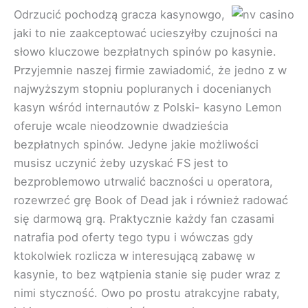
Odrzucić pochodzą gracza kasynowgo,
jaki to nie zaakceptować ucieszyłby czujności na
słowo kluczowe bezpłatnych spinów po kasynie.
Przyjemnie naszej firmie zawiadomić, że jedno z w
najwyższym stopniu popluranych i docenianych
kasyn wśród internautów z Polski- kasyno Lemon
oferuje wcale nieodzownie dwadzieścia
bezpłatnych spinów. Jedyne jakie możliwości
musisz uczynić żeby uzyskać FS jest to
bezproblemowo utrwalić baczności u operatora,
rozewrzeć grę Book of Dead jak i również radować
się darmową grą. Praktycznie każdy fan czasami
natrafia pod oferty tego typu i wówczas gdy
ktokolwiek rozlicza w interesującą zabawę w
kasynie, to bez wątpienia stanie się puder wraz z
nimi styczność. Owo po prostu atrakcyjne rabaty,