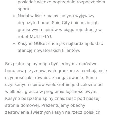
posiadać wiedzę poprzednio rozpoczęciem
sporu.
Nadal w liście mamy kasyno wyjąwszy
depozytu bonus Spin City i pięćdziesiąt
gratisowych spinów w ciągu rejestrację w
robot MULTIFLY!.
Kasyno GGBet chce jak najbardziej dostać
atencję nowatorskich klientów.
Bezpłatne spiny mogą być jednym z mnóstwo
bonusów przyznawanych graczom za cechująca je
czynność jak i również zaangażowanie. Suma
uzyskanych spinów wielokrotnie jest zależne od
wielkości gracza w programie lojalnościowym.
Kasyno bezpłatne spiny znajdziesz pod naszej
stronie domowej. Prezentujemy obecny
zestawienia świetnych kasyn na rzecz polskich