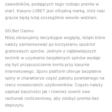
zawodników, podających tego rodzaju premia w
start. Kasyno LVBET jest oficjalną marką, otóż nasi
gracze będą tutaj szczególnie wesoło widziani.
GG.Bet Casino
Niżej obrazujemy decydujące względy, dzięki które
należy zainteresować po korzystaniu spośród
gratisowych spinów. Jednym z najłatwiejszych
technik w uzyskanie bezpłatnych spinów wydaje
się być przypuszczenie konta przy kasynie
internetowego. Sporo platform oferuje bezpłatne
spiny w charakterze część pakietu powitalnego na
rzecz nowatorskich użytkowników. Często należy
zapisać baczności jak i również ocenić swe
rachunek rozliczeniowy, aby zdobyć premia bez
depozytu.