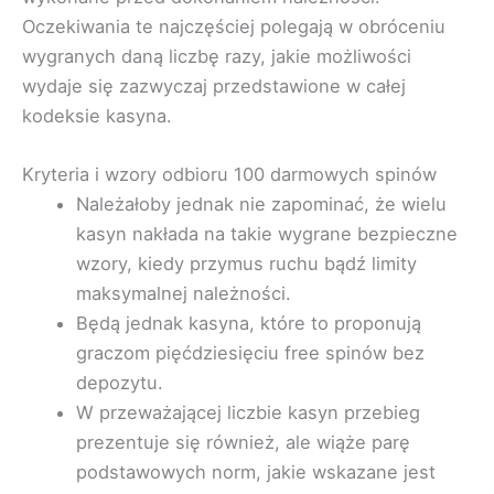
Oczekiwania te najczęściej polegają w obróceniu
wygranych daną liczbę razy, jakie możliwości
wydaje się zazwyczaj przedstawione w całej
kodeksie kasyna.
Kryteria i wzory odbioru 100 darmowych spinów
Należałoby jednak nie zapominać, że wielu
kasyn nakłada na takie wygrane bezpieczne
wzory, kiedy przymus ruchu bądź limity
maksymalnej należności.
Będą jednak kasyna, które to proponują
graczom pięćdziesięciu free spinów bez
depozytu.
W przeważającej liczbie kasyn przebieg
prezentuje się również, ale wiąże parę
podstawowych norm, jakie wskazane jest