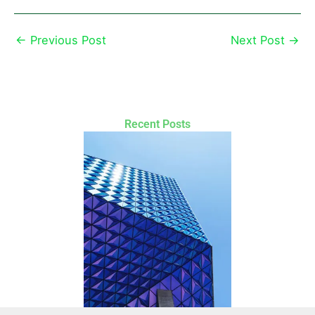
←
Previous Post
Next Post
→
Recent Posts