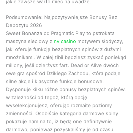
jakie zawsze warto mieć na uwadze.
Podsumowanie: Najpozytywniejsze Bonusy Bez
Depozytu 2026
Sweet Bonanza od Pragmatic Play to pstrokata
maszyna sieciowy z
nv casino
motywem słodyczy,
jaki oferuje funkcję bezpłatnych spinów z dużymi
mnożnikami. W całej tibii będziesz zyskać poniekąd
miliony, jeśli dzierżysz fart. Dead or Alive dwóch
owe gra spośród Dzikiego Zachodu, która podaje
silne akcje i klasyczne funkcje bonusowe.
Dysponuje kilku różne bonusy bezpłatnych spinów,
w zależności od tegoż, którą opcję
wyselekcjonujesz, oferując rozmaite poziomy
zmienności. Osobiście kategoria darmowe spiny
pokazuje nam na to, iż będą one definitywnie
darmowo, ponieważ pozyskaliśmy je od czasu